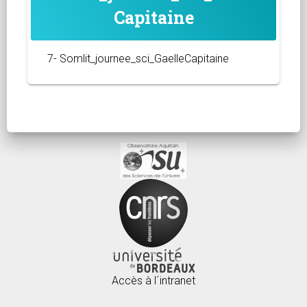
Capitaine
7- Somlit_journee_sci_GaelleCapitaine
Accès à l´intranet