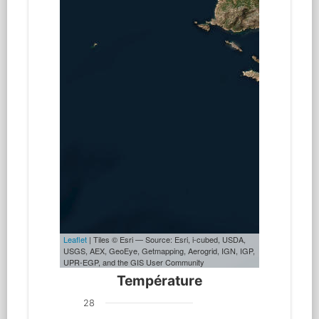
Leaflet
| Tiles © Esri — Source: Esri, i-cubed, USDA,
USGS, AEX, GeoEye, Getmapping, Aerogrid, IGN, IGP,
UPR-EGP, and the GIS User Community
Température
28