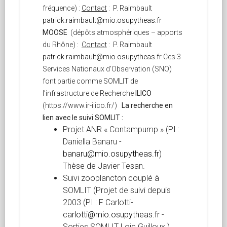
fréquence) :
Contact
: P. Raimbault
patrick.raimbault@mio.osupytheas.fr
MOOSE
(dépôts atmosphériques – apports
du Rhône) :
Contact
: P. Raimbault
patrick.raimbault@mio.osupytheas.fr
Ces 3
Services Nationaux d’Observation (SNO)
font partie comme SOMLIT de
l’infrastructure de Recherche
ILICO
(https://www.ir-ilico.fr/)
La recherche en
lien avec le suivi SOMLIT
:
Projet ANR « Contampump » (PI :
Daniella Banaru -
banaru@mio.osupytheas.fr
)
Thèse de Javier Tesan.
Suivi zooplancton couplé à
SOMLIT (Projet de suivi depuis
2003 (PI : F Carlotti-
carlotti@mio.osupytheas.fr
-
Sorties SOMLIT Loic Guilloux.)