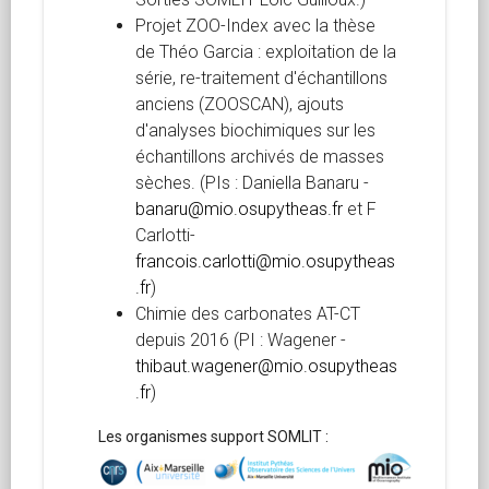
Projet ZOO-Index avec la thèse
de Théo Garcia : exploitation de la
série, re-traitement d'échantillons
anciens (ZOOSCAN), ajouts
d'analyses biochimiques sur les
échantillons archivés de masses
sèches. (PIs : Daniella Banaru -
banaru@mio.osupytheas.fr
et F
Carlotti-
francois.carlotti@mio.osupytheas
.fr
)
Chimie des carbonates AT-CT
depuis 2016 (PI : Wagener -
thibaut.wagener@mio.osupytheas
.fr
)
Les organismes support SOMLIT :