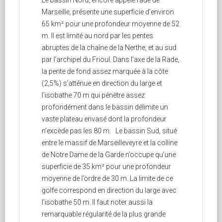
Le bassin Nord, encore appelé rade de
Marseille, présente une superficie d’environ
65 km² pour une profondeur moyenne de 52
m. Il est limité au nord par les pentes
abruptes de la chaîne de la Nerthe, et au sud
par l’archipel du Frioul. Dans l’axe de la Rade,
la pente de fond assez marquée à la côte
(2,5%) s’atténue en direction du large et
l’isobathe 70 m qui pénètre assez
profondément dans le bassin délimite un
vaste plateau envasé dont la profondeur
n’excède pas les 80 m. Le bassin Sud, situé
entre le massif de Marseilleveyre et la colline
de Notre Dame de la Garde n’occupe qu’une
superficie de 35 km² pour une profondeur
moyenne de l’ordre de 30 m. La limite de ce
golfe correspond en direction du large avec
l’isobathe 50 m. Il faut noter aussi la
remarquable régularité de la plus grande