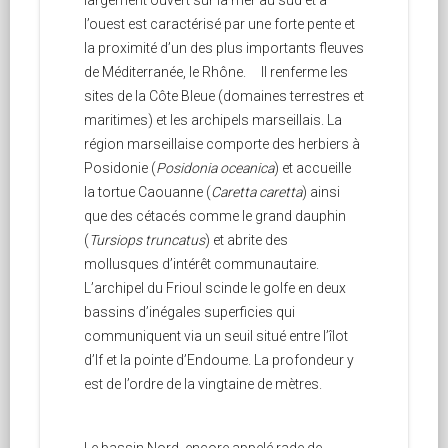
largement ouvert sur la mer au sud et à
l’ouest est caractérisé par une forte pente et
la proximité d’un des plus importants fleuves
de Méditerranée, le Rhône. Il renferme les
sites de la Côte Bleue (domaines terrestres et
maritimes) et les archipels marseillais. La
région marseillaise comporte des herbiers à
Posidonie (
Posidonia oceanica
) et accueille
la tortue Caouanne (
Caretta caretta
) ainsi
que des cétacés comme le grand dauphin
(
Tursiops truncatus
) et abrite des
mollusques d’intérêt communautaire.
L’archipel du Frioul scinde le golfe en deux
bassins d’inégales superficies qui
communiquent via un seuil situé entre l’îlot
d’If et la pointe d’Endoume. La profondeur y
est de l’ordre de la vingtaine de mètres.