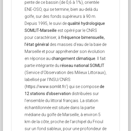
pente de ce bassin (de 0,6 à 1%), orientée
ENE-OSO, qui se termine, bien au-delà du
golfe, sur des fonds supérieurs à 90 m.
Depuis 1995, le suivi de
qualité hydrologique
SOMLIT-Marseille
est opéré par le CNRS
pour caractériser, à
fréquence bimensuelle,
l’état général
des masses d’eau de la baie de
Marseille et pour appréhender son évolution
en réponse au
changement climatique
. Il fait
partie intégrante du
réseau national SOMLIT
(Service d’Observation des Milieux Littoraux),
labellisé par l’INSU/CNRS
(
https://www.somlit.fr/
) qui se compose
de
12 stations d’observation
distribuées sur
l’ensemble du littoral français. La station
échantillonnée est située dans la partie
médiane du golfe de Marseille, à environ 5
km de la côte, proche de l’archipel du Frioul
sur un fond sableux, pour une profondeur de